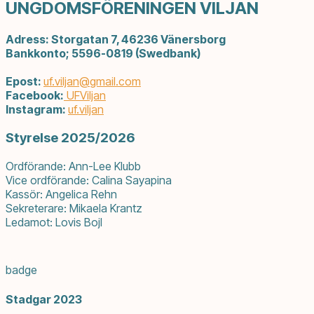
UNGDOMSFÖRENINGEN VILJAN
Adress: Storgatan 7, 46236 Vänersborg
Bankkonto; 5596-0819 (Swedbank)
Epost:
uf.viljan@
gmail.com
Facebook:
UFViljan
Instagram:
uf.viljan
Styrelse 2025/2026
Ordförande: Ann-Lee Klubb
Vice ordförande: Calina Sayapina
Kassör: Angelica Rehn
Sekreterare: Mikaela Krantz
L
edamot: Lovis Bojl
badge
Stadgar 2023