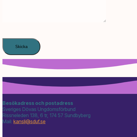
Besökadress och postadress
Sveriges Dövas Ungdomsförbund
Rissneleden 138, 6 tr, 174 57 Sundbyberg
Mail:
kansli@
sduf.se