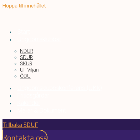
Hoppa till innehållet
Start
Ungdomsklubbar
NDUR
SDUR
SKUR
UF Viljan
ÖDU
Ungdomsklubbskonferens (UKK)
Fritidsgårdar
Kalender
Mallar & Dokument
Tillbaka SDUF
Kontakta oss