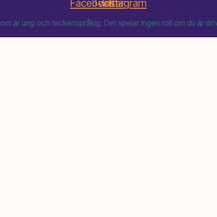
Facebook
Twitter
Instagram
m är ung och teckenspråkig. Det spelar ingen roll om du är döv