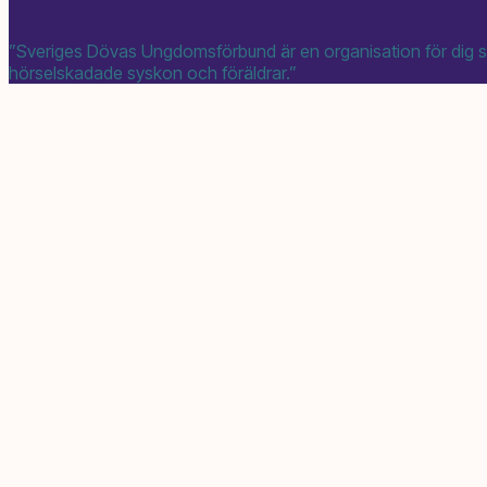
”Sveriges Dövas Ungdomsförbund är en organisation för dig so
hörselskadade syskon och föräldrar.”