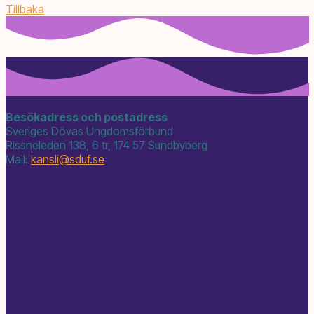
Tillbaka
Besökadress och postadress
Sveriges Dövas Ungdomsförbund
Rissneleden 138, 6 tr, 174 57 Sundbyberg
Mail:
kansli@
sduf.se