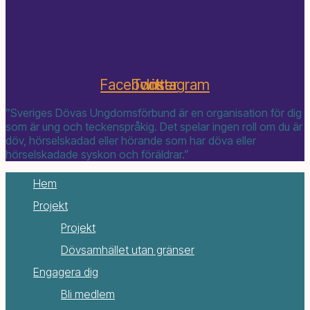
Facebook
Twitter
Instagram
”Sveriges Dövas Ungdomsförbund är en organisation för dig
som är ung och teckenspråkig. Det spelar ingen roll om du är
döv, hörselskadad eller hörande som har döva eller
hörselskadade syskon och föräldrar.”
Hem
Projekt
Projekt
Dövsamhället utan gränser
Engagera dig
Bli medlem