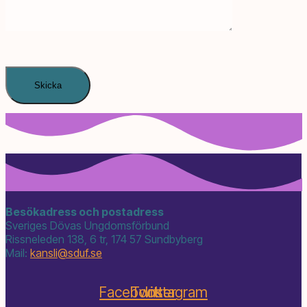
Besökadress och postadress
Sveriges Dövas Ungdomsförbund
Rissneleden 138, 6 tr, 174 57 Sundbyberg
Mail:
kansli@
sduf.se
Facebook
Twitter
Instagram