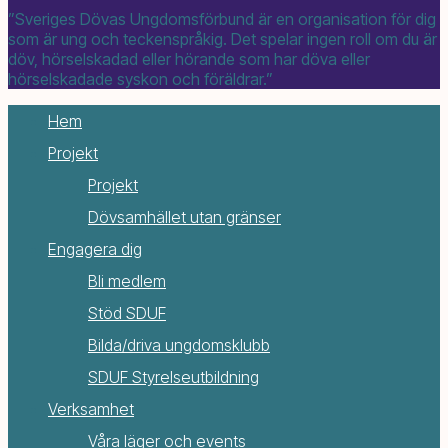
”Sveriges Dövas Ungdomsförbund är en organisation för dig
som är ung och teckenspråkig. Det spelar ingen roll om du är
döv, hörselskadad eller hörande som har döva eller
hörselskadade syskon och föräldrar.”
Hem
Projekt
Projekt
Dövsamhället utan gränser
Engagera dig
Bli medlem
Stöd SDUF
Bilda/driva ungdomsklubb
SDUF Styrelseutbildning
Verksamhet
Våra läger och events