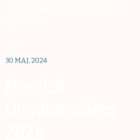
Ungdomslägret, NUL, kommer att
äga rum i år...
Läs mer
30 MAJ, 2024
Nordisk
Ungdomsläger
2024