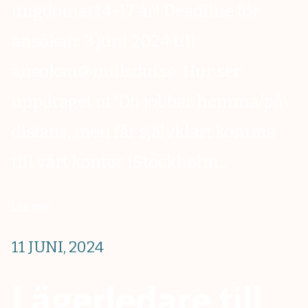
ungdomar14-17 år! Deadline för
ansökan: 3 juni 2024 till
ansokan@nullsduf.se. Hur ser
uppdraget ut?Du jobbar hemma/på
distans, men får självklart komma
till vårt kontor iStockholm...
Läs mer
11 JUNI, 2024
Lägerledare till