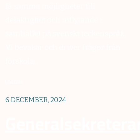
få samma möjligheter till
delaktighet och inflytande i
samhället på svenskt teckenspråk.
Vi bevakar och driver frågor från
förskola...
Läs mer
6 DECEMBER, 2024
Generalsekretera