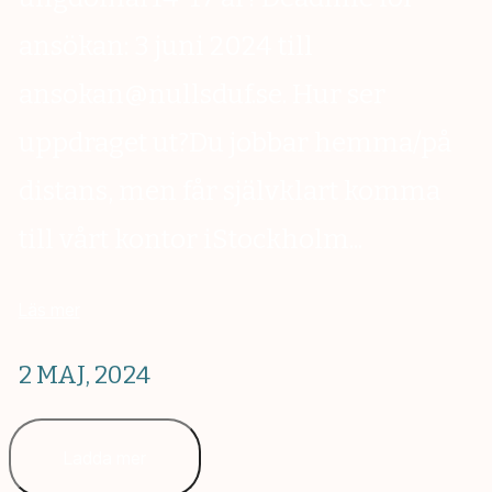
ansökan: 3 juni 2024 till
ansokan@nullsduf.se. Hur ser
uppdraget ut?Du jobbar hemma/på
distans, men får självklart komma
till vårt kontor iStockholm...
Läs mer
2 MAJ, 2024
Ladda mer