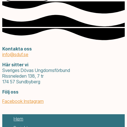
Kontakta oss
info@
sduf.se
Här sitter vi
Sveriges Dövas Ungdomsförbund
Rissneleden 138, 7 tr
174 57 Sundbyberg
Följ oss
Facebook
Instagram
Hem