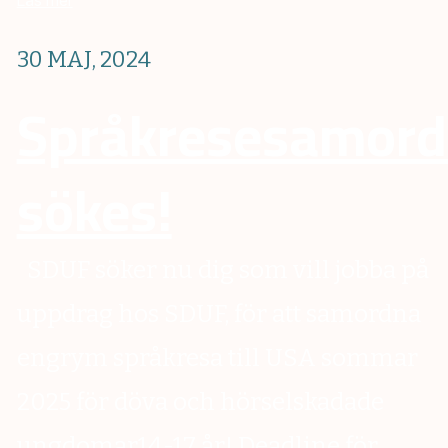
30 MAJ, 2024
Språkresesamord
sökes!
SDUF söker nu dig som vill jobba på
uppdrag hos SDUF, för att samordna
engrym språkresa till USA sommar
2025 för döva och hörselskadade
ungdomar14-17 år! Deadline för