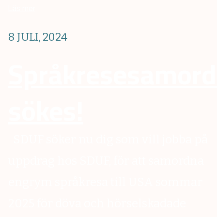
Läs mer
8 JULI, 2024
Språkresesamord
sökes!
SDUF söker nu dig som vill jobba på
uppdrag hos SDUF, för att samordna
engrym språkresa till USA sommar
2025 för döva och hörselskadade