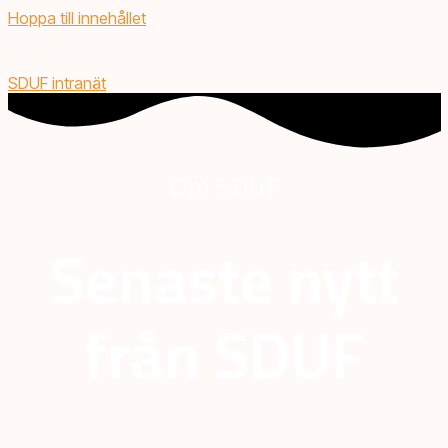
Hoppa till innehållet
SDUF intranät
Om SDUF
Senaste nytt
från SDUF