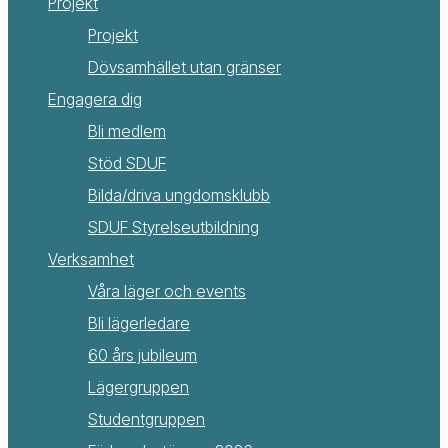
Projekt
Projekt
Dövsamhället utan gränser
Engagera dig
Bli medlem
Stöd SDUF
Bilda/driva ungdomsklubb
SDUF Styrelseutbildning
Verksamhet
Våra läger och events
Bli lägerledare
60 års jubileum
Lägergruppen
Studentgruppen