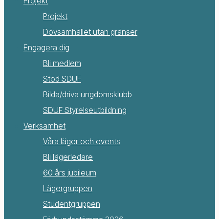
Projekt
Projekt
Dövsamhället utan gränser
Engagera dig
Bli medlem
Stöd SDUF
Bilda/driva ungdomsklubb
SDUF Styrelseutbildning
Verksamhet
Våra läger och events
Bli lägerledare
60 års jubileum
Lägergruppen
Studentgruppen