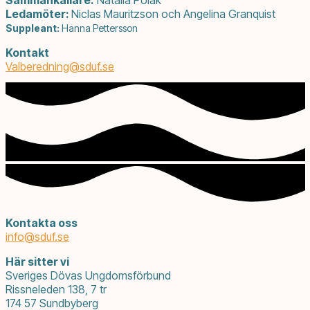
Ledamöter:
Niclas Mauritzson och Angelina Granquist
Suppleant:
Hanna Pettersson
Kontakt
Valberedning@
sduf.se
Kontakta oss
info@
sduf.se
Här sitter vi
Sveriges Dövas Ungdomsförbund
Rissneleden 138, 7 tr
174 57 Sundbyberg