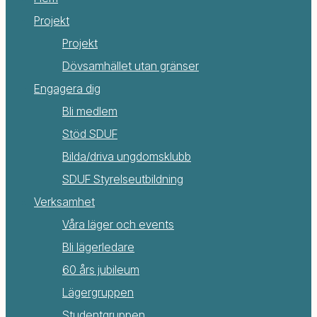
Projekt
Projekt
Dövsamhället utan gränser
Engagera dig
Bli medlem
Stöd SDUF
Bilda/driva ungdomsklubb
SDUF Styrelseutbildning
Verksamhet
Våra läger och events
Bli lägerledare
60 års jubileum
Lägergruppen
Studentgruppen