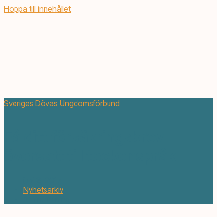
Hoppa till innehållet
Sveriges Dövas Ungdomsförbund
Få ditt försäkringsbrev
översatt till teckenspråk
juni 8, 2017
Nyhetsarkiv
3 min. läsning