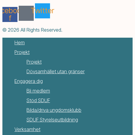
acebook-
Twitter
f
© 2026 All Rights Reserved.
Hem
Projekt
Projekt
Dövsamhället utan gränser
Engagera dig
Bli medlem
Stöd SDUF
Bilda/driva ungdomsklubb
SDUF Styrelseutbildning
Verksamhet