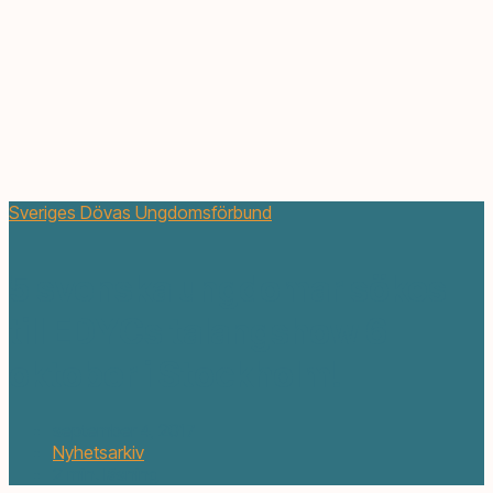
Sveriges Dövas Ungdomsförbund
5 svenska ungdomar sökes
till EDYCs talangshow 6
oktober i Stockholm!
september 4, 2017
Nyhetsarkiv
2 min. läsning