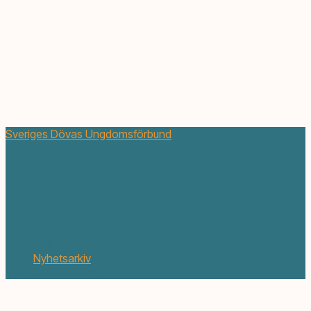
Sveriges Dövas Ungdomsförbund
SDUF söker en ny
generalsekreterare!
april 10, 2019
Nyhetsarkiv
3 min. läsning