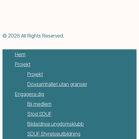
© 2026 All Rights Reserved.
Hem
Projekt
Projekt
Dövsamhället utan gränser
Engagera dig
Bli medlem
Stöd SDUF
Bilda/driva ungdomsklubb
SDUF Styrelseutbildning