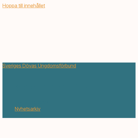
Hoppa till innehållet
Sveriges Dövas Ungdomsförbund
Lägersommar 2024
januari 19, 2024
Nyhetsarkiv
1 min. läsning