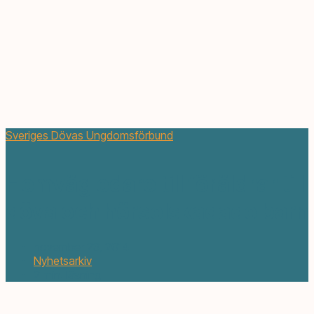
Sveriges Dövas Ungdomsförbund
Hemvägledare till föräldrar till
döva och hörselskadade barn
november 23, 2014
Nyhetsarkiv
2 min. läsning