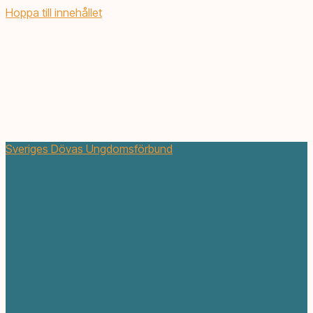
Hoppa till innehållet
Sveriges Dövas Ungdomsförbund
Handlingar till
Förbundsstämman 2014,
Västanviks Folkhögskola,
Leksand.