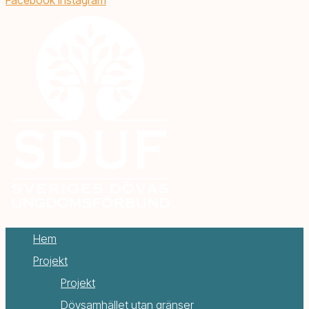
Hem
Projekt
Projekt
Dövsamhället utan gränser