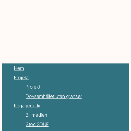
Hem
Projekt
Projekt
Dövsamhället utan gränser
Engagera dig
Bli medlem
Stöd SDUF