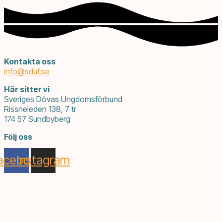
Kontakta oss
info@
sduf.se
Här sitter vi
Sveriges Dövas Ungdomsförbund
Rissneleden 138, 7 tr
174 57 Sundbyberg
Följ oss
acebook
Instagram