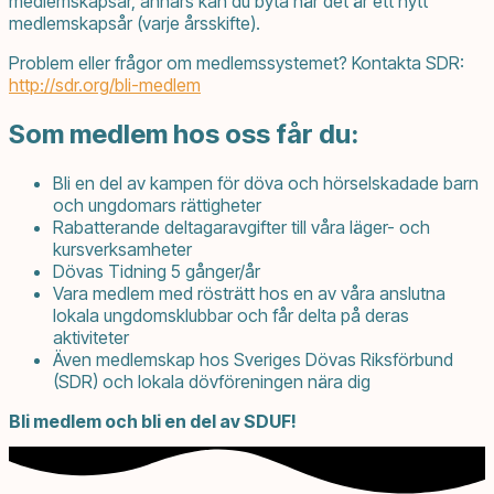
medlemskapsår, annars kan du byta när det är ett nytt
medlemskapsår (varje årsskifte).
Problem eller frågor om medlemssystemet? Kontakta SDR:
http://sdr.org/bli-medlem
Som medlem hos oss får du:
Bli en del av kampen för döva och hörselskadade barn
och ungdomars rättigheter
Rabatterande deltagaravgifter till våra läger- och
kursverksamheter
Dövas Tidning 5 gånger/år
Vara medlem med rösträtt hos en av våra anslutna
lokala ungdomsklubbar och får delta på deras
aktiviteter
Även medlemskap hos Sveriges Dövas Riksförbund
(SDR) och lokala dövföreningen nära dig
Bli medlem och bli en del av SDUF!