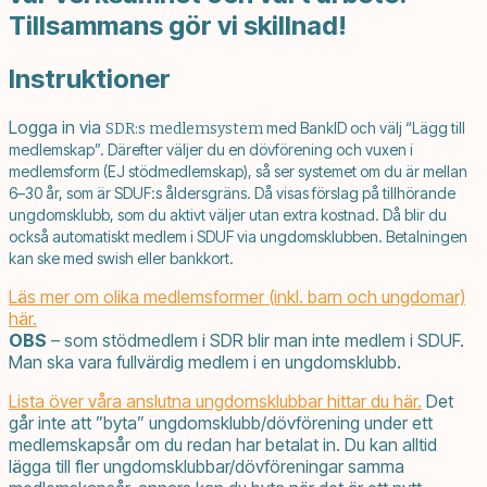
Tillsammans gör vi skillnad!
Instruktioner
Logga in via
med BankID och välj “Lägg till
SDR:s medlemsystem
medlemskap”. Därefter väljer du en dövförening och vuxen i
medlemsform (EJ stödmedlemskap), så ser systemet om du är mellan
6–30 år, som är SDUF:s åldersgräns. Då visas förslag på tillhörande
ungdomsklubb, som du aktivt väljer utan extra kostnad. Då blir du
också automatiskt medlem i SDUF via ungdomsklubben. Betalningen
kan ske med swish eller bankkort.
Läs mer om olika medlemsformer (inkl. barn och ungdomar)
här.
OBS
– som stödmedlem i SDR blir man inte medlem i SDUF.
Man ska vara fullvärdig medlem i en ungdomsklubb.
Lista över våra anslutna ungdomsklubbar hittar du här.
Det
går inte att ”byta” ungdomsklubb/dövförening under ett
medlemskapsår om du redan har betalat in. Du kan alltid
lägga till fler ungdomsklubbar/dövföreningar samma