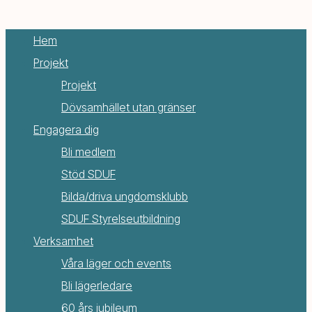
Hem
Projekt
Projekt
Dövsamhället utan gränser
Engagera dig
Bli medlem
Stöd SDUF
Bilda/driva ungdomsklubb
SDUF Styrelseutbildning
Verksamhet
Våra läger och events
Bli lägerledare
60 års jubileum