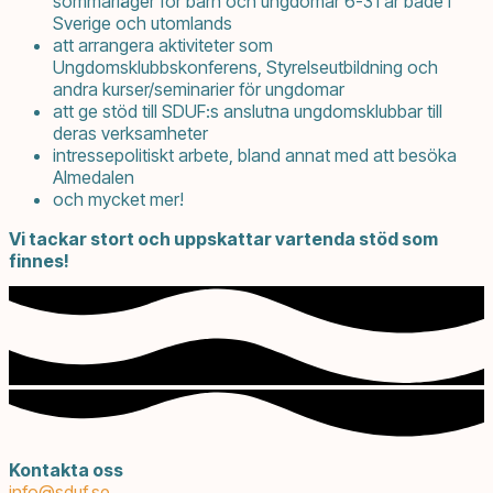
sommarläger för barn och ungdomar 6-31 år både i
Sverige och utomlands
att arrangera aktiviteter som
Ungdomsklubbskonferens, Styrelseutbildning och
andra kurser/seminarier för ungdomar
att ge stöd till SDUF:s anslutna ungdomsklubbar till
deras verksamheter
intressepolitiskt arbete, bland annat med att besöka
Almedalen
och mycket mer!
Vi tackar stort och uppskattar
vartenda stöd
som
finnes!
Kontakta oss
info@
sduf.se