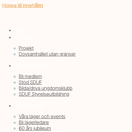
Hoppa till innehållet
Hem
Projekt
Projekt
Dövsamhället utan gränser
Engagera dig
Bli medlem
Stöd SDUF
Bilda/driva ungdomsklubb
SDUF Styrelseutbildning
Verksamhet
Våra läger och events
Bli lägerledare
60 års jubileum