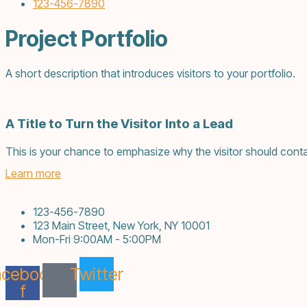
123-456-7890
Project Portfolio
A short description that introduces visitors to your portfolio.
A Title to Turn the Visitor Into a Lead
This is your chance to emphasize why the visitor should conta
Learn more
123-456-7890
123 Main Street, New York, NY 10001
Mon-Fri 9:00AM - 5:00PM
acebook-
Twitter
f