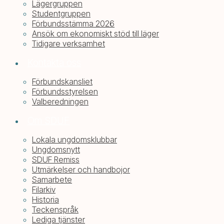
Lägergruppen
Studentgruppen
Förbundsstämma 2026
Ansök om ekonomiskt stöd till läger
Tidigare verksamhet
Kontakta oss
Förbundskansliet
Förbundsstyrelsen
Valberedningen
Om SDUF
Lokala ungdomsklubbar
Ungdomsnytt
SDUF Remiss
Utmärkelser och handbojor
Samarbete
Filarkiv
Historia
Teckenspråk
Lediga tjänster