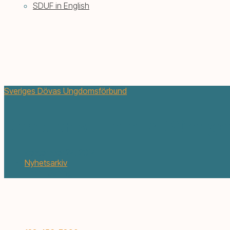
SDUF in English
Sveriges Dövas Ungdomsförbund
Öppet brev till alla 18-30 år ga
september 24, 2014
Nyhetsarkiv
1 min. läsning