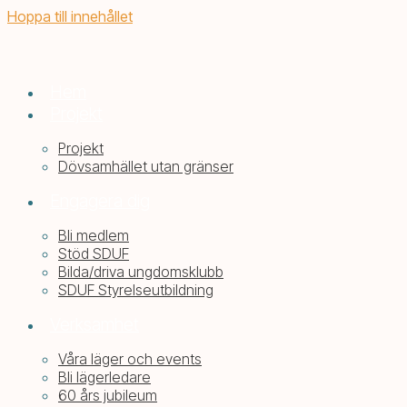
Hoppa till innehållet
Hem
Projekt
Projekt
Dövsamhället utan gränser
Engagera dig
Bli medlem
Stöd SDUF
Bilda/driva ungdomsklubb
SDUF Styrelseutbildning
Verksamhet
Våra läger och events
Bli lägerledare
60 års jubileum