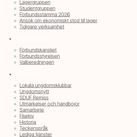
Lägergruppen
Studentgruppen
Förbundsstämma 2026
Ansök om ekonomiskt stöd till läger
Tidigare verksamhet
Kontakta oss
Förbundskansliet
Förbundsstyrelsen
Valberedningen
Om SDUF
Lokala ungdomsklubbar
Ungdomsnytt
SDUF Remiss
Utmärkelser och handbojor
Samarbete
Filarkiv
Historia
Teckenspråk
Lediga tjänster