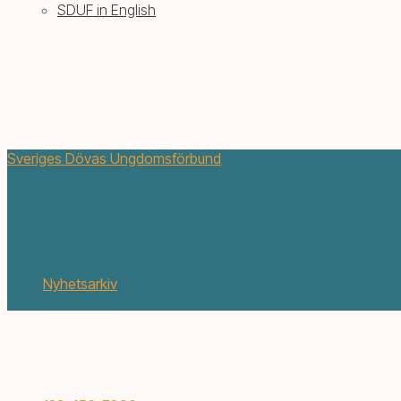
SDUF in English
Sveriges Dövas Ungdomsförbund
Rapport från lägren under s
november 4, 2014
Nyhetsarkiv
1 min. läsning