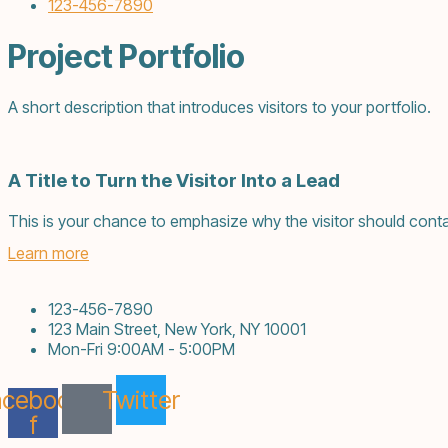
123-456-7890
Project Portfolio
A short description that introduces visitors to your portfolio.
A Title to Turn the Visitor Into a Lead
This is your chance to emphasize why the visitor should conta
Learn more
123-456-7890
123 Main Street, New York, NY 10001
Mon-Fri 9:00AM - 5:00PM
acebook-
Twitter
f