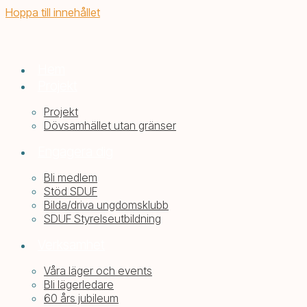
Hoppa till innehållet
Hem
Projekt
Projekt
Dövsamhället utan gränser
Engagera dig
Bli medlem
Stöd SDUF
Bilda/driva ungdomsklubb
SDUF Styrelseutbildning
Verksamhet
Våra läger och events
Bli lägerledare
60 års jubileum