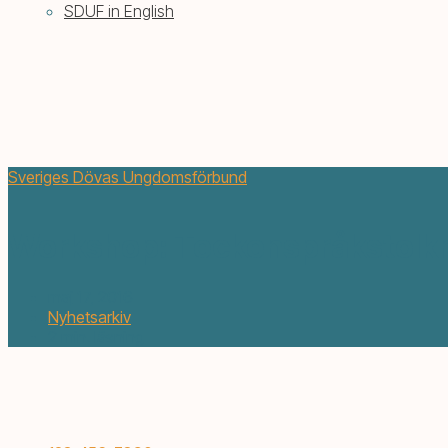
SDUF in English
Sveriges Dövas Ungdomsförbund
Workshop: Teckenspråkstolkni
maj 17, 2016
Nyhetsarkiv
2 min. läsning