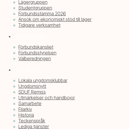
Lägergruppen
Studentgruppen
Förbundsstämma 2026
Ansök om ekonomiskt stöd till läger
Tidigare verksamhet
Kontakta oss
Förbundskansliet
Förbundsstyrelsen
Valberedningen
Om SDUF
Lokala ungdomsklubbar
Ungdomsnytt
SDUF Remiss
Utmärkelser och handbojor
Samarbete
Filarkiv
Historia
Teckenspråk
Lediga tjänster