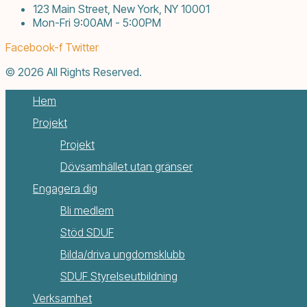
123 Main Street, New York, NY 10001
Mon-Fri 9:00AM - 5:00PM
Facebook-f
Twitter
© 2026 All Rights Reserved.
Hem
Projekt
Projekt
Dövsamhället utan gränser
Engagera dig
Bli medlem
Stöd SDUF
Bilda/driva ungdomsklubb
SDUF Styrelseutbildning
Verksamhet