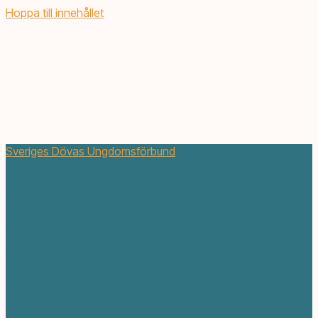
Hoppa till innehållet
Sveriges Dövas Ungdomsförbund
Vi söker en projektledare och
en opinionsbildare till
arbetsmarknadsprojektet “Vi
ska med”