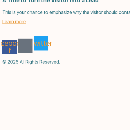
A Title to Turn the Visitor Into a Lead
This is your chance to emphasize why the visitor should conta
Learn more
acebook-
Twitter
f
© 2026 All Rights Reserved.