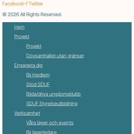
Facebook-f
Twitter
© 2026 All Rights Reserved.
Hem
Projekt
Projekt
Dövsamhället utan gränser
Engagera dig
Bli medlem
Stöd SDUF
Bilda/driva ungdomsklubb
SDUF Styrelseutbildning
Verksamhet
Våra läger och events
Bli lägerledare