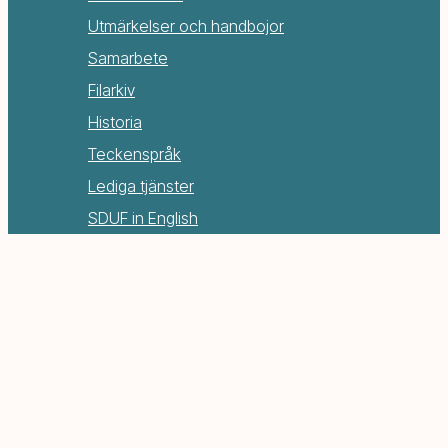
Utmärkelser och handbojor
Samarbete
Filarkiv
Historia
Teckenspråk
Lediga tjänster
SDUF in English