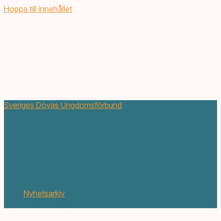
Hoppa till innehållet
Sveriges Dövas Ungdomsförbund
Webbjour på teckenspråk
öppnar nu!
mars 23, 2018
Nyhetsarkiv
1 min. läsning