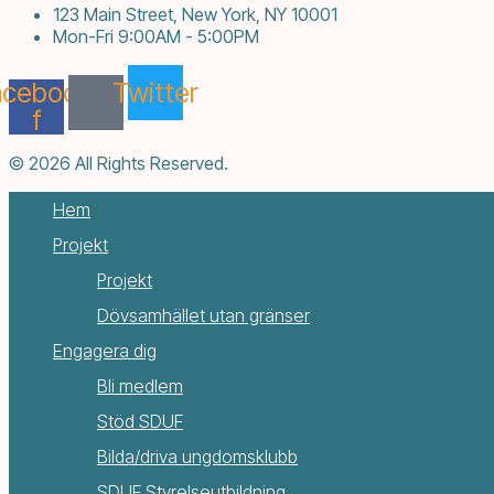
123 Main Street, New York, NY 10001
Mon-Fri 9:00AM - 5:00PM
acebook-
Twitter
f
© 2026 All Rights Reserved.
Hem
Projekt
Projekt
Dövsamhället utan gränser
Engagera dig
Bli medlem
Stöd SDUF
Bilda/driva ungdomsklubb
SDUF Styrelseutbildning