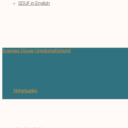
SDUF in English
Sveriges Dövas Ungdomsförbund
En efterlängtad ridweekend fö
maj 24, 2018
Nyhetsarkiv
1 min. läsning