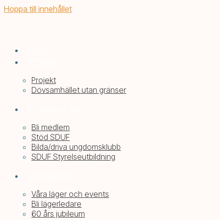
Hoppa till innehållet
Hem
Projekt
Projekt
Dövsamhället utan gränser
Engagera dig
Bli medlem
Stöd SDUF
Bilda/driva ungdomsklubb
SDUF Styrelseutbildning
Verksamhet
Våra läger och events
Bli lägerledare
60 års jubileum