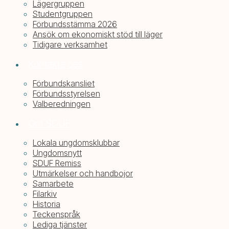
Lägergruppen
Studentgruppen
Förbundsstämma 2026
Ansök om ekonomiskt stöd till läger
Tidigare verksamhet
Kontakta oss
Förbundskansliet
Förbundsstyrelsen
Valberedningen
Om SDUF
Lokala ungdomsklubbar
Ungdomsnytt
SDUF Remiss
Utmärkelser och handbojor
Samarbete
Filarkiv
Historia
Teckenspråk
Lediga tjänster