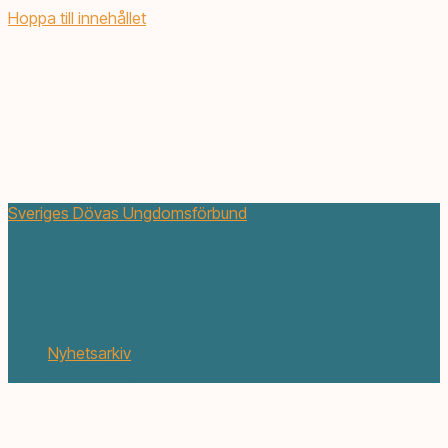
Hoppa till innehållet
Sveriges Dövas Ungdomsförbund
SDUF:s julhälsning 2018
december 21, 2018
Nyhetsarkiv
1 min. läsning