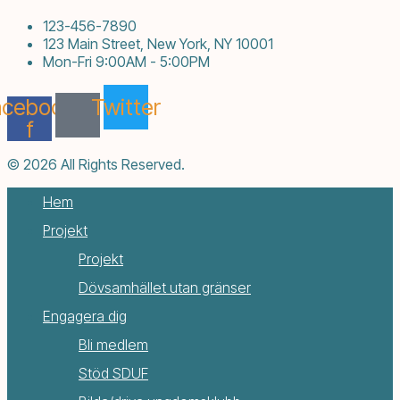
123-456-7890
123 Main Street, New York, NY 10001
Mon-Fri 9:00AM - 5:00PM
acebook-
Twitter
f
© 2026 All Rights Reserved.
Hem
Projekt
Projekt
Dövsamhället utan gränser
Engagera dig
Bli medlem
Stöd SDUF