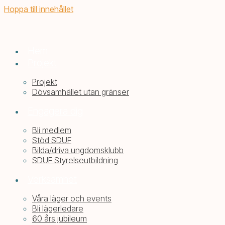
Hoppa till innehållet
Hem
Projekt
Projekt
Dövsamhället utan gränser
Engagera dig
Bli medlem
Stöd SDUF
Bilda/driva ungdomsklubb
SDUF Styrelseutbildning
Verksamhet
Våra läger och events
Bli lägerledare
60 års jubileum