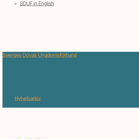
SDUF in English
Sveriges Dövas Ungdomsförbund
Info om medlemssystemet 2
januari 24, 2020
Nyhetsarkiv
1 min. läsning