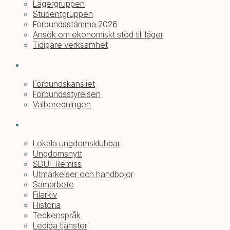
Lägergruppen
Studentgruppen
Förbundsstämma 2026
Ansök om ekonomiskt stöd till läger
Tidigare verksamhet
Kontakta oss
Förbundskansliet
Förbundsstyrelsen
Valberedningen
Om SDUF
Lokala ungdomsklubbar
Ungdomsnytt
SDUF Remiss
Utmärkelser och handbojor
Samarbete
Filarkiv
Historia
Teckenspråk
Lediga tjänster