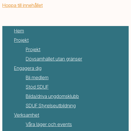
Hoppa till innehållet
Hem
Projekt
Projekt
Dövsamhället utan gränser
Engagera dig
Bli medlem
Stöd SDUF
Bilda/driva ungdomsklubb
SDUF Styrelseutbildning
Verksamhet
Våra läger och events