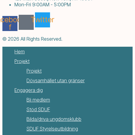
Mon-Fri 9:00AM - 5:00PM
acebook-
Twitter
f
© 2026 All Rights Reserved.
Hem
Projekt
Projekt
Dövsamhället utan gränser
Engagera dig
Bli medlem
Stöd SDUF
Bilda/driva ungdomsklubb
SDUF Styrelseutbildning