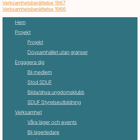
Verksamhetsberättelse 1967
Verksamhetsberättelse 1966
Hem
Projekt
Projekt
Dövsamhället utan gränser
Engagera dig
Bli medlem
Stöd SDUF
Bilda/driva ungdomsklubb
SDUF Styrelseutbildning
Verksamhet
Våra läger och events
Bli lägerledare